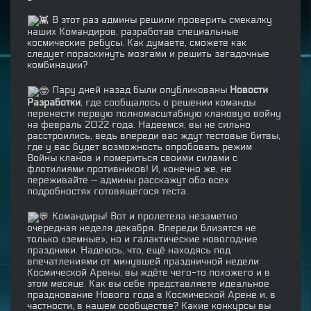
В этот раз админы решили проверить смекалку
наших Командиров, разработав специальные
космические ребусы. Как думаете, сможете как
следует пораскинуть мозгами и решить загадочные
комбинации?
Пару дней назад были опубликованы
Новости
Разработки
, где сообщалось о решении команды
перенести первую полномасштабную клановую войну
на февраль 2022 года. Надеемся, вы не сильно
расстроились, ведь впереди вас ждут тестовые битвы,
где у вас будет возможность опробовать режим
Войны кланов и помериться своими силами с
флотилиями противников! И, конечно же, не
переживайте — админы расскажут обо всех
подробностях готовящегося теста.
Командиры! Вот и пролетела незаметно
очередная неделя декабря. Впереди близятся не
только «земные», но и галактические новогодние
праздники. Надеюсь, что, ещё находясь под
впечатлениями от минувшей праздничной недели
Космической Арены, вы ждёте чего-то похожего и в
этом месяце. Как вы себе представляете идеальное
празднование Нового года в Космической Арене и, в
частности, в нашем сообществе? Какие конкурсы вы