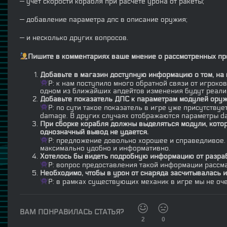
— учет скорости корабля при расчете урона от ракеты;
— добавление параметра дпс в описание оружия;
— и несколько других вопросов.
Пишите в комментариях ваше мнение о рассмотренных пред
Добавьте в магазин доступную информацию о том, на 
Р: к нам поступило много обратной связи от игрок
одном из ближайших апдейтов изменения будут реали
Добавьте показатель ДПС к параметрам модулей оруж
Р: по сути такое показатель в игре уже присутству
damage. В других случаях отображаются параметры dam
При сборке корабля должны выделяться модули, котор
однозначный вывод не удается.
Р: предложение довольно хорошее и справедливое.
максимально удобно и информативно.
Хотелось бы видеть подробную информацию от разрабо
Р: вопрос предоставления такой информации рассм
Необходимо, чтобы в урон от снаряда засчитывалась и 
Р: в рамках существующих механик в игре мы не оче
ВАМ ПОНРАВИЛАСЬ СТАТЬЯ?
2
0