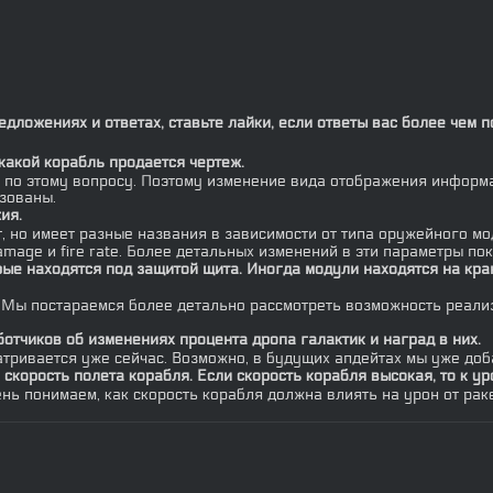
ложениях и ответах, ставьте лайки, если ответы вас более чем п
какой корабль продается чертеж.
ов по этому вопросу. Поэтому изменение вида отображения информ
зованы.
ия.
ет, но имеет разные названия в зависимости от типа оружейного м
age и fire rate. Более детальных изменений в эти параметры пок
ые находятся под защитой щита. Иногда модули находятся на краю
 Мы постараемся более детально рассмотреть возможность реализ
тчиков об изменениях процента дропа галактик и наград в них.
атривается уже сейчас. Возможно, в будущих апдейтах мы уже до
скорость полета корабля. Если скорость корабля высокая, то к ур
нь понимаем, как скорость корабля должна влиять на урон от рак