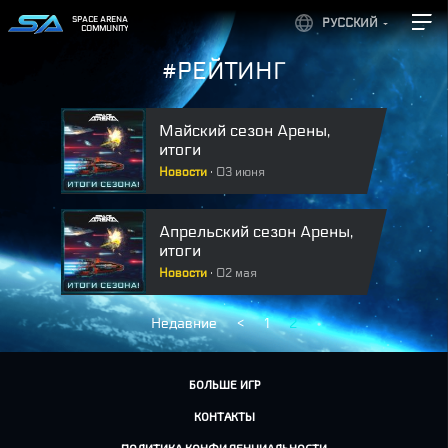
SPACE ARENA
РУССКИЙ
COMMUNITY
#РЕЙТИНГ
Майский сезон Арены,
итоги
Новости
03 июня
Апрельский сезон Арены,
итоги
Новости
02 мая
Недавние
<
1
2
БОЛЬШЕ ИГР
КОНТАКТЫ