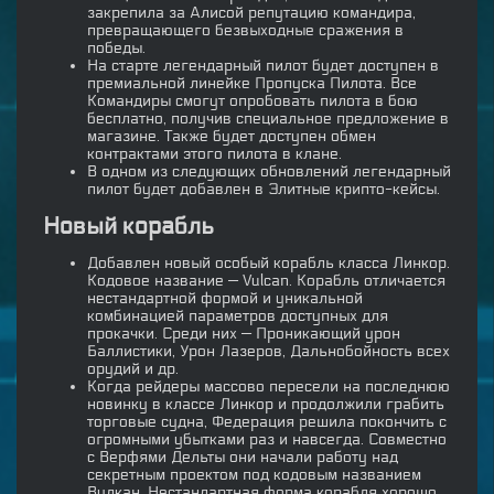
закрепила за Алисой репутацию командира,
превращающего безвыходные сражения в
победы.
На старте легендарный пилот будет доступен в
премиальной линейке Пропуска Пилота. Все
Командиры смогут опробовать пилота в бою
бесплатно, получив специальное предложение в
магазине. Также будет доступен обмен
контрактами этого пилота в клане.
В одном из следующих обновлений легендарный
пилот будет добавлен в Элитные крипто-кейсы.
Новый корабль
Добавлен новый особый корабль класса Линкор.
Кодовое название — Vulcan. Корабль отличается
нестандартной формой и уникальной
комбинацией параметров доступных для
прокачки. Среди них — Проникающий урон
Баллистики, Урон Лазеров, Дальнобойность всех
орудий и др.
Когда рейдеры массово пересели на последнюю
новинку в классе Линкор и продолжили грабить
торговые судна, Федерация решила покончить с
огромными убытками раз и навсегда. Совместно
с Верфями Дельты они начали работу над
секретным проектом под кодовым названием
Вулкан. Нестандартная форма корабля хорошо