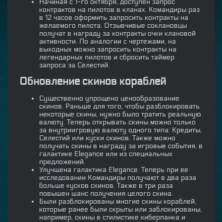
Начиная с 1-го октября, доступен запрос
контрактов на пилотов в кланах. Командиры раз
в 12 часов оформить запросить контракты на
желаемого пилота. Отзывчивые соклановцы
получат в награду за контракты очки клановой
активности. По аналогии с чертежами, на
выходных можно запросить контракты на
легендарных пилотов и сбросить таймер
запроса за Селестий.
Обновление скинов кораблей
Существенно упрощено ценообразование
скинов. Раньше для того, чтобы разблокировать
некоторые скины, нужно было тратить реальную
валюту. Теперь открывать скины можно только
за внутриигровую валюту одного типа: Кредиты,
Селестий или куски скинов. Также можно
получать скины в награду за игровые события, в
галактике Elegance или из специальных
предложений.
Улучшена галактика Elegance. Теперь при ее
исследовании Командиры получают в два раза
больше кусков скинов. Также в три раза
повышен шанс получения целого скина.
Были разблокированы многие скины кораблей,
которые ранее были скрыты или заблокированы,
например, скины в стилистике киберпанка и