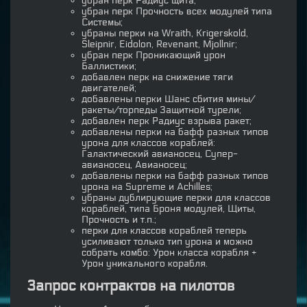
убран перк Радиус щита;
убран перк Прочность всех модулей типа
Системы;
убраны перки на Wraith, Krigerskold,
Sleipnir, Eidolon, Revenant, Mjollnir;
убран перк Проникающий урон
Баллистики;
добавлен перк на снижение тяги
двигателей;
добавлены перки Шанс сбития мины/
ракеты/торпеды Защитной турели;
добавлен перк Радиус взрыва ракет;
добавлены перки на бафф разных типов
урона для классов кораблей:
Галактический авианосец, Супер-
авианосец, Авианосец;
добавлены перки на бафф разных типов
урона на Supreme и Achilles;
убраны дублирующие перки для классов
кораблей, типа Броня модулей, Щиты,
Прочность и т.п.;
перки для классов кораблей теперь
усиливают только тип урона и можно
собрать комбо: Урон класса корабля +
Урон уникального корабля.
Запрос контрактов на пилотов