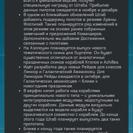
всего к финальной версии, получит
специальную награду от Штаба. Прибытие
данных пилотов ожидается в ноябре и декабре.
В одном из ближайших обновлений Штаб
добавить поддержку пилотов в режиме Арены
Флотилий. Также планируется ряд изменений в
этом режиме на основе ранее собранных
замечаний и предложений Командиров.
Дополнительно мы добавим Достижения,
связанные с пилотами.
На Хэллоуин планируется выпуск нового
тематического скина для Supreme. Он будет
существенно отличаться от аналогичных
праздничных скинов кораблей Kronos и Achilles.
Идёт разработка двух новых Рейдов для классов
Линкор и Галактический Авианосец. Для
Линкоров Рейды ожидаются в октябре, для
Галактических авианосцев — ближе к
новогодним праздникам.
В верфях кипит работа над кораблями
принципиально нового типа — с уникальными
интегрированными модулями, недоступными на
других кораблях. Данные модули визуально
выделяются на модели корабля и будут
прокачиваться совместно с кораблем. До конца
этого года Штаб планирует выпустить два таких
прототипа.
Ближе к концу года также планируется