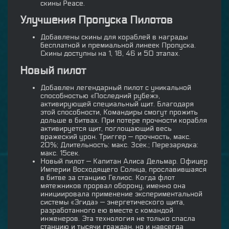
скины Peace.
Улучшения Пропуска Пилотов
Добавлены скины для кораблей в награды
бесплатной и премиальной линеек Пропуска.
Скины доступны на 1, 18, 46 и 50 этапах.
Новый пилот
Добавлен легендарный пилот с уникальной
способностью «Последний рубеж»,
активирующей специальный щит. Благодаря
этой способности, Командиры смогут прожить
дольше в битвах. При потере прочности корабля
активируется щит, поглощающий весь
вражеский урон. Триггер — прочность, макс.
20%; Длительность: макс. 3сек.; Перезарядка:
макс. 15сек.
Новый пилот — Капитан Алиса Дельмар. Офицер
Империи Восходящего Солнца, прославившаяся
в битве за станцию Гелиос. Когда флот
мятежников прорвал оборону, именно она
инициировала применение экспериментальной
системы «Эгида» — энергетического щита,
разработанного ею вместе с командой
инженеров. Эта технология не только спасла
станцию и тысячи граждан, но и навсегда