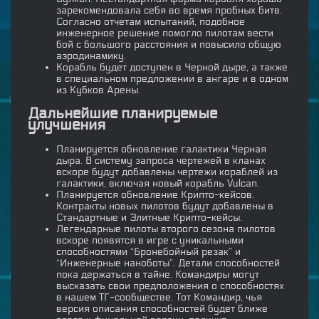
зарекомендовала себя во время пробных битв.
Согласно отчетам испытаний, подобное
инженерное решение помогло пилотам вести
бой с большого расстояния и повысило общую
аэродинамику.
Корабль будет доступен в Черной дыре, а также
в специальном предложении в ангаре и в одном
из Кубков Арены.
Дальнейшие планируемые
улучшения
Планируется обновление галактики Черная
дыра. В систему запроса чертежей в кланах
вскоре будут добавлены чертежи кораблей из
галактики, включая новый корабль Vulcan.
Планируется обновление Крипто-кейсов.
Контракты новых пилотов будут добавлены в
Стандартные и Элитные Крипто-кейсы.
Легендарные пилоты второго сезона пилотов
вскоре появятся в игре с уникальными
способностями “Бронебойный резак” и
“Инженерные наноботы”. Детали способностей
пока держаться в тайне. Командиры могут
высказать свои предположения о способностях
в нашем ТГ-сообществе. Тот Командир, чья
версия описания способностей будет ближе