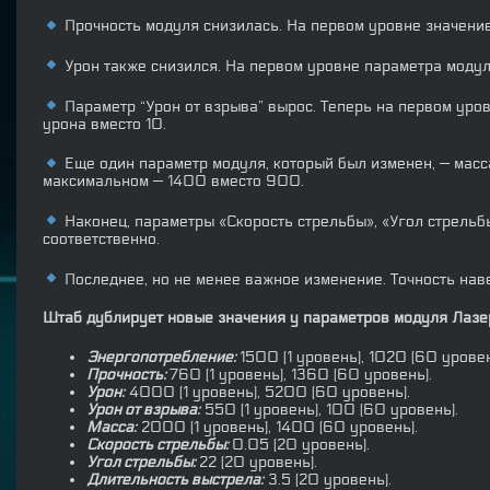
Прочность модуля снизилась. На первом уровне значени
Урон также снизился. На первом уровне параметра моду
Параметр “Урон от взрыва” вырос. Теперь на первом ур
урона вместо 10.
Еще один параметр модуля, который был изменен, — масс
максимальном — 1400 вместо 900.
Наконец, параметры «Скорость стрельбы», «Угол стрельбы
соответственно.
Последнее, но не менее важное изменение. Точность на
Штаб дублирует новые значения у параметров модуля Лазер
Энергопотребление:
1500 (1 уровень), 1020 (60 уровен
Прочность:
760 (1 уровень), 1360 (60 уровень).
Урон:
4000 (1 уровень), 5200 (60 уровень).
Урон от взрыва:
550 (1 уровень), 100 (60 уровень).
Масса:
2000 (1 уровень), 1400 (60 уровень).
Скорость стрельбы:
0.05 (20 уровень).
Угол стрельбы:
22 (20 уровень).
Длительность выстрела:
3.5 (20 уровень).