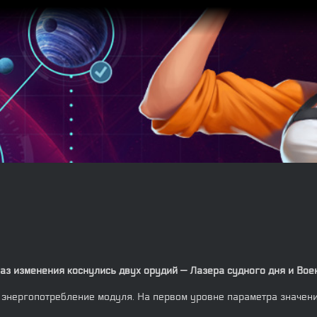
раз изменения коснулись двух орудий — Лазера судного дня и Вое
энергопотребление модуля. На первом уровне параметра значени