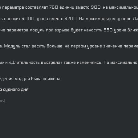
е параметра составляет 760 единиц вместо 900, на максимальном
ль наносит 4000 урона вместо 4200. На максимальном уровне Ла
овне параметра модуль при взрыве будет наносить 550 урона бли
а. Модуль стал весить больше: на первом уровне значение парам
» и «Длительность выстрела» также изменились. На максимальном
ведения модуля была снижена.
 судного дня:
ь).