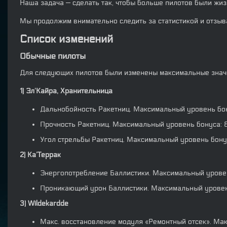
Наша задача — сделать так, чтобы больше пилотов были жи
Мы продолжим внимательно следить за статистикой и отзыв
Список изменений
Обычные пилоты
Для следующих пилотов были изменены максимальные значе
1) Эл’Кайра, Хранительница
Дальнобойность Ракетниц. Максимальный уровень б
Прочность Ракетниц. Максимальный уровень бонуса
Угол стрельбы Ракетниц. Максимальный уровень бон
2) Ка’Террак
Энергопотребление Баллистики. Максимальный уров
Проникающий урон Баллистики. Максимальный урове
3) Wildekardde
Макс. восстановление модуля «Ремонтный отсек». М