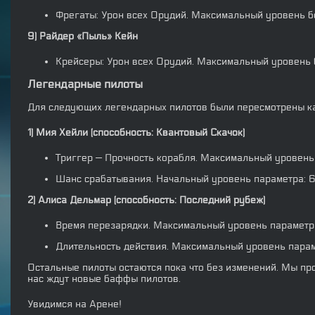
Фрегаты: Урон всех Орудий. Максимальный уровень 
9) Райдер «Пыль» Кейн
Крейсеры: Урон всех Орудий. Максимальный уровень
Легендарные пилоты
Для следующих легендарных пилотов были пересмотрены как
1) Мия Хейли (способность: Квантовый Скачок)
Триггер — Прочность корабля. Максимальный уровень
Шанс срабатывания. Начальный уровень параметра:
2) Алиса Дельмар (способность: Последний рубеж)
Время перезарядки. Максимальный уровень параметра
Длительность действия. Максимальный уровень парам
Остальные пилоты остаются пока что без изменений. Мы пр
нас ждут новые баффы пилотов.
Увидимся на Арене!