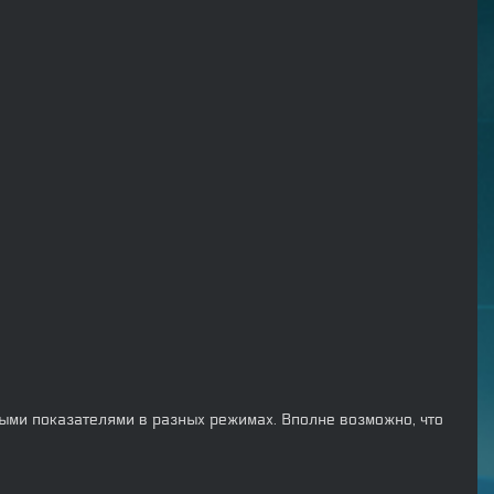
ыми показателями в разных режимах. Вполне возможно, что