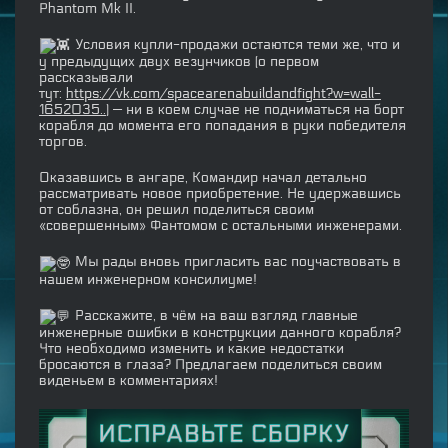
Phantom Mk II.
Условия купли-продажи остаются теми же, что и
у предыдущих двух везунчиков (о первом
рассказывали
тут:
https://vk.com/spacearenabuildandfight?w=wall-
1652035..
) — ни в коем случае не подниматься на борт
корабля до момента его попадания в руки победителя
торгов.
Оказавшись в ангаре, Командир начал детально
рассматривать новое приобретение. Не удержавшись
от соблазна, он решил поделиться своим
«совершенным» Фантомом с остальными инженерами.
Мы рады вновь пригласить вас поучаствовать в
нашем инженерном консилиуме!
Расскажите, в чём на ваш взгляд главные
инженерные ошибки в конструкции данного корабля?
Что необходимо изменить и какие недостатки
бросаются в глаза? Предлагаем поделиться своим
виденьем в комментариях!