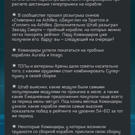
расчете дистанции гиперпрыжка на корабле.
В сообществе прошел розыгрыш скинов
«Стимпанк» на Achilles, «Джунгли» на Sparrow и
«Гоплит» на Achilles. Дополнительно Штаб разыграл
Звезду Смерти — пробный корабли, на которых можно
легко покорять рейтинг. Пару Командиров уже
получили его. Вдруг вы — следующий на очереди?
Командиры успели покататься на пробных
кораблях Aurelia и Imago.
ТОПы и ветераны Арены дали советы касательно
того, с какими орудиями стоит комбинировать Супер-
пушку в своей сборке.
Штаб выяснил, какие модули были самыми
популярными модулями по прокачке в июле, а также
какие Ежедневные предложения покупали чаще всего
за период июнь-август. Под конец месяца Командиры
узнали, какие корабли имели самые высокие
показатели побед в рейтинге на уровнях 54-60 за тот
же период.
Некоторые Командиры, у которых возникли
трудности со сборкой корабля, прислали свою сборку