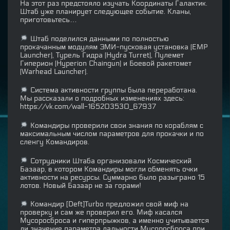
На этот раз предстояло изучать Координаты Галактик.
Штаб уже планирует следующее событие. Кланы,
приготовьтесь…
Штаб поделился данными по полностью
прокачанным модулям ЭМИ-пусковая установка (EMP
Launcher), Турель Гидра (Hydra Turret), Пулемет
Гиперион (Hyperion Chaingun) и Боевой ракетомет
(Warhead Launcher).
Система активности группы была переработана.
Мы рассказали о подробных изменениях здесь:
https://vk.com/wall-165203530_67937
Командиры проверили свои знания по кораблям с
максимальным числом параметров для прокачки и по
сленгу Командиров.
Сотрудники Штаба организовали Космический
Базаар, в котором Командиры могли обменять очки
активности на ресурсы. Суммарно было разыграно 15
лотов. Новый Базаар не за горами!
Командир [Deft]Turbo предложил свой миф на
проверку и сам же проверил его. Миф касался
Мусоросброса и гиперпрыжков, а именно учитывается
ли значение параметра дальности Мусоросброса при