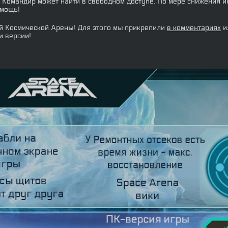
Командир может найти в свободном доступе. По мере снижения и
омощь!
ой Космической Арены! Для этого мы прикрепили
в комментариях
и
и версии!