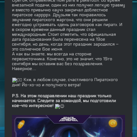
Орегон, отправились поиграть в ракетбол. Во время
внезапной подачи, один из них получил легкую травму
и вместо привычно «ауч» закричал доблестное
пиратское «арррр». Друзьям так понравилось
звучание пиратского жаргона, что они решили
ежегодно устраивать «день разговоров как пират». И
в скором времени данный праздник стал
международным. Стоит отметить, что официальная
дата празднования была перенесена на 19ое
сентября, но день, когда этот праздник зародился –
это солнечное 6ое июня.
А как вы знаете, мы всегда на стороне
первоисточника. Конечно, это не значит, что 19го
сентября мы оставим вас без поздравления.
Наверное…
Кхм, в любом случае, счастливого Пиратского
дня! Йо-хо-хо и попутного ветра!
P.S. На этом поздравлении наш праздник только
начинается. Следите за командой, мы подготовили
кое-что интересное!